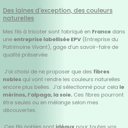
Des laines d'exception, des couleurs
naturelles
Mes fils à tricoter sont fabriqué en
France
dans
une
entreprise labellisée EPV
(Entreprise du
Patrimoine Vivant), gage d’un savoir-faire de
qualité préservée.
J’ai choisi de ne proposer que des
fibres
nobles
qui vont rendre les couleurs naturelles
encore plus belles. J’ai sélectionné pour cela
le
mérinos, l’alpaga, la soie.
Ces fibres pourront
être seules ou en mélange selon mes
découvertes.
Ces fils nobles sont
idéaux
pour toutes vos