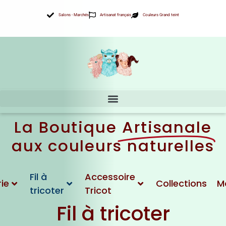
Aller
Salons - Marchés
Artisanat français
Couleurs Grand teint
au
contenu
La Boutique
Artisanale
aux couleurs naturelles
Fil à
Accessoire
ie
Collections
M
tricoter
Tricot
Fil à tricoter