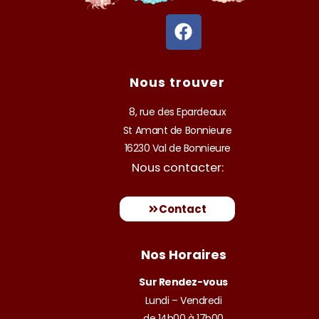
F
a
c
e
Nous trouver
b
o
8, rue des Epardeaux
o
St Amant de Bonnieure
k
16230 Val de Bonnieure
Nous contacter:
Contact
Nos Horaires
Sur Rendez-vous
Lundi – Vendredi
de 14h00 à 17h00