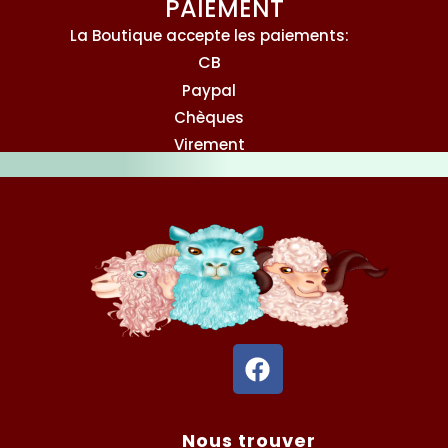
PAIEMENT
La Boutique accepte les paiements:
CB
Paypal
Chèques
Virement
F
a
c
e
Nous trouver