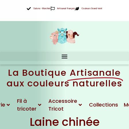
Aller
Salons - Marchés
Artisanat français
Couleurs Grand teint
au
contenu
La Boutique
Artisanale
aux couleurs naturelles
Fil à
Accessoire
ie
Collections
M
tricoter
Tricot
Laine chinée