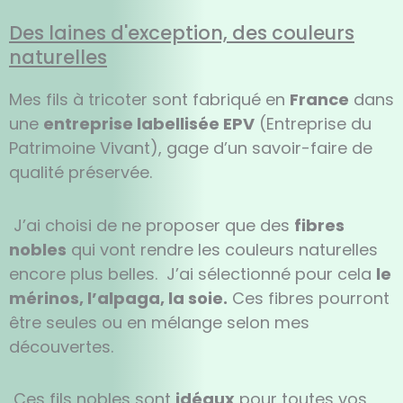
Des laines d'exception, des couleurs
naturelles
Mes fils à tricoter sont fabriqué en
France
dans
une
entreprise labellisée EPV
(Entreprise du
Patrimoine Vivant), gage d’un savoir-faire de
qualité préservée.
J’ai choisi de ne proposer que des
fibres
nobles
qui vont rendre les couleurs naturelles
encore plus belles. J’ai sélectionné pour cela
le
mérinos, l’alpaga, la soie.
Ces fibres pourront
être seules ou en mélange selon mes
découvertes.
Ces fils nobles sont
idéaux
pour toutes vos