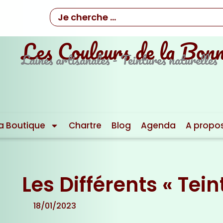
Rechercher
Les Couleurs de la Bonn
Laines artisanales - Teintures naturelles
a Boutique
Chartre
Blog
Agenda
A propo
Les Différents « Tein
18/01/2023