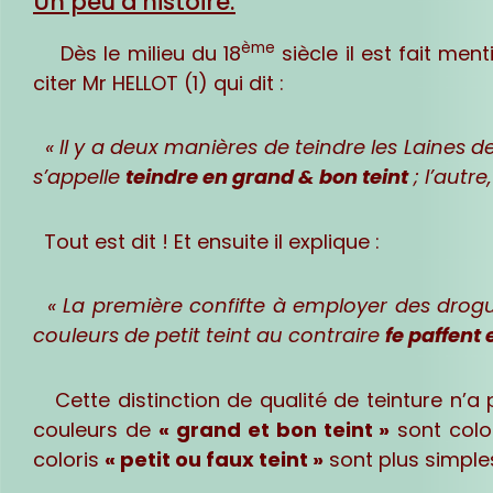
Un peu d'histoire:
ème
Dès le milieu du 18
siècle il est fait ment
citer Mr HELLOT (1) qui dit :
« Il y a deux manières de teindre les Laines d
s’appelle
teindre en grand & bon teint
; l’autre
Tout est dit ! Et ensuite il explique :
« La première confifte à employer des drog
couleurs de petit teint au contraire
fe paffent
Cette distinction de qualité de teinture n’a p
couleurs de
« grand et bon teint »
sont color
coloris
« petit ou faux teint »
sont plus simples