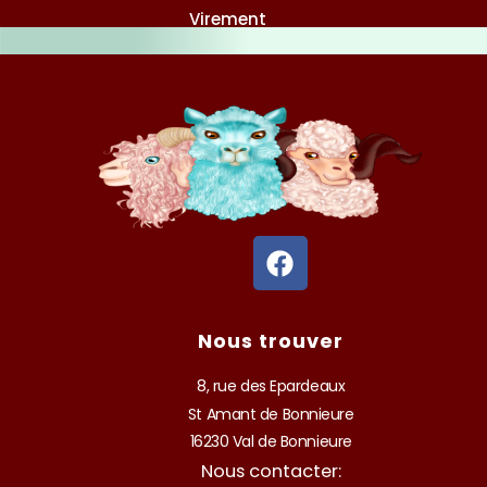
Virement
F
a
c
e
Nous trouver
b
o
8, rue des Epardeaux
o
St Amant de Bonnieure
k
16230 Val de Bonnieure
Nous contacter: