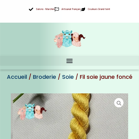
Aller
Salons - Marchés
Artisanat français
Couleurs Grand teint
au
contenu
Accueil
/
Broderie
/
Soie
/ Fil soie jaune foncé