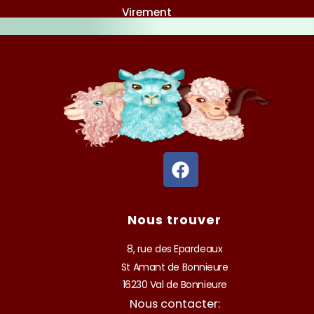
Virement
F
a
c
e
Nous trouver
b
o
8, rue des Epardeaux
o
St Amant de Bonnieure
k
16230 Val de Bonnieure
Nous contacter: