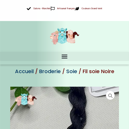
Aller
Salons - Marchés
Artisanat français
Couleurs Grand teint
au
contenu
Accueil
/
Broderie
/
Soie
/ Fil soie Noire